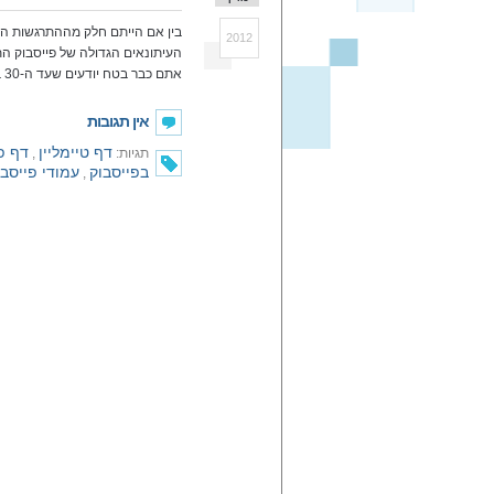
בין אם הייתם חלק מההתרגשות ה
2012
העיתונאים הגדולה של פייסבוק התח
אתם כבר בטח יודעים שעד ה-30 במרץ כל הדפים העסקיים בפייסבוק יקבלו את פורמט הטיימליין.
אין תגובות
דף טיימליין
דף פ
תגיות:
,
בפייסבוק
עמודי פייסבו
,