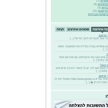
אתרים
(7)
באינטרנט
(4)
וידאו
(3)
בפייסבוק
(31)
ברשתות חברתיות
ות אחרונות
פוסטים אחרונים
תגיות
 פרסום:
י גוגל תכנס לנו לתוך החיים? [...]
ון ממחיש בצורה נהדרת את הפואנטה. פוסט
...]
:
ון שיש כאן ניגוד אינטרסים, עם זאת אם אתה
 בפרס [...]
 בגוגל:
ממש מעניינת, יש לך קישורי כתיבה מרשימים.
אמין [...]
 פרסום:
אני באתר שלי http://www.gooby.co.il/ הוצאתי את זה
המכירות רק � [...]
ץ