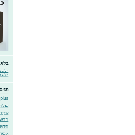
בלוגי
בלוג ק
בלוג נ
תגים
 plus
אנליט
עסקים 
חדשו
חידוש
אינטרנ