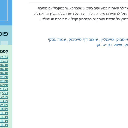
גדולה שאחזה במשווקים בשבוע שעבר כאשר במקביל עם מסיבת
ילו להופיע בדפי פייסבוק הודעות על השדרוג לטיימליין ובין אם לא,
פוס
ייסבוק
טיימליין
עיצוב דף פייסבוק
עמוד עסקי
,
,
,
ק
שיווק בפייסבוק
,
קטגור
גאדג'ט
גוגל פ
חדשות
חדשות 
חדשות 
חידושי
חידושי
חיפוש 
כלים ל
כללי
(2)
מדיה 
מדריכי
מובייל
ניתוח 
פרסום 
פרסום 
פרסום 
פרסום