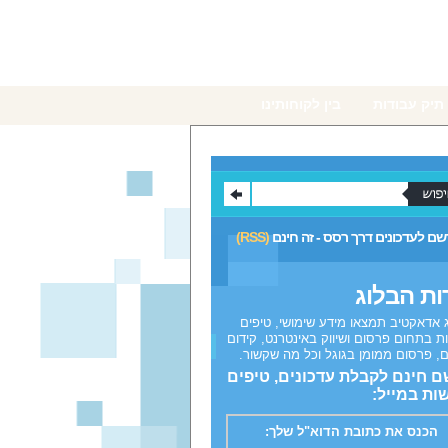
תיק עבודות
בין לקוחותינו
ם לעדכונים דרך רסס - זה חינם
(RSS)
ות הבלוג
 אדאקטיב תמצאו מידע שימושי, טיפים
ת בתחום פרסום ושיווק באינטרנט, קידום
, פרסום ממומן בגוגל וכל מה שקשור.
 חינם לקבלת עדכונים, טיפים
ות במייל:
הכנס את כתובת הדוא"ל שלך: