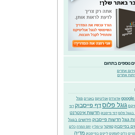
ם נוספים בתחום
ידום אתרים
יתוח אתרים
google
גוגל
אדוורדס
אנליטיקס
באנרים
גוגל פלוס
דף פייסבוק
יקס
דפי
חדשות אינטרנט
בגוגל פלוס
דפי פייסבוק
ת גוגל
חדשות פייסבוק
חידושים בגוגל
ים בפייסבוק
טוויטר
טיימליין
יחס המרה
כלים
מדיה
טיים
כלים לעסקים
לייקים בפייסבוק