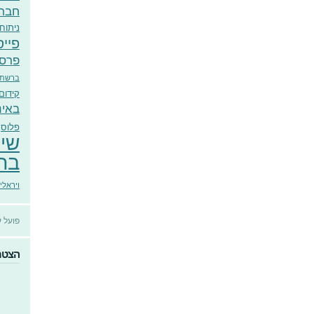
חבר
ניתוח
פייס
פרסו
ברשתו
קידום
באינ
פלוס
שיו
בר
ויראלי
פועל 
הצטרפ