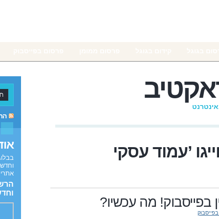
סום בגוגל
קידום בגוגל
פרסום ממומן
פרסום בפייסבוק
אקטיב
באינטרנט
הרש
אוד
גו ’
עמוד עסקי
בבלוג
וחדשו
אתרים
הרשם
וחדש
ין בפייסבוק! מה עכשיו?
בפייסבוק