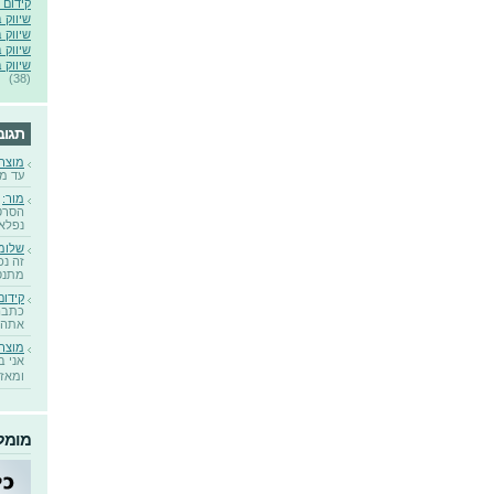
קידום 
שיווק 
שיווק ב
שיווק 
שיווק 
(38)
תגוב
מוצרי
עד מת
מור:
הסרט
נפלא [
שלומי
זה נכ
מתנסה
קידום
כתבה 
אתה מ
מוצרי
ומאז 
מומל