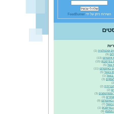
השירות ניתן על ידי
FeedBurner
טים
יות
ים וטכנולוגיה
(1)
לוס
(9)
 אינטרנט
(13)
בפייסבוק
(15)
גוגל
(5)
ם באינטרנט
(11)
ם בגוגל
(5)
בגוגל
(1)
עסקים
(3)
חברתית
(2)
ם
(2)
 וסמרטפונים
(3)
אתרים
(3)
באינטרנט
(9)
בגוגל
(7)
בפייסבוק
(1)
 ממומן
(9)