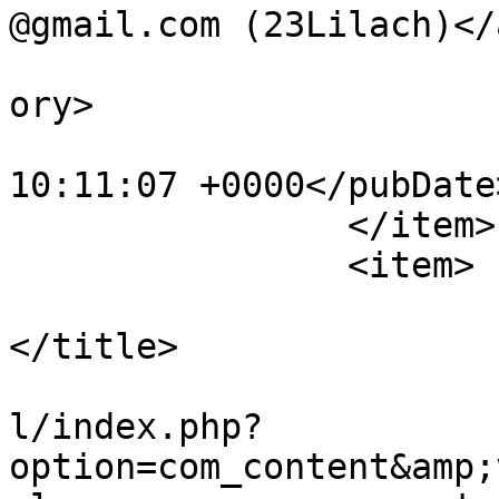
@gmail.com (23Lilach)</
			<category>frontpage</cat
ory>

			<pubDate>Wed, 20 Aug 200
10:11:07 +0000</pubDate>
		</item>

		<item>

			<title>מי צריך פרסום בגוגל
</title>

			<link>http://haktovet.co
l/index.php?
option=com_content&amp;