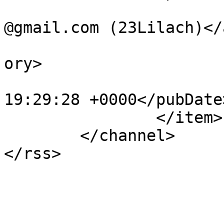
			<author>5csK_itamar.netw
@gmail.com (23Lilach)</
			<category>frontpage</cat
ory>

			<pubDate>Wed, 06 Aug 200
19:29:28 +0000</pubDate>
		</item>

	</channel>
