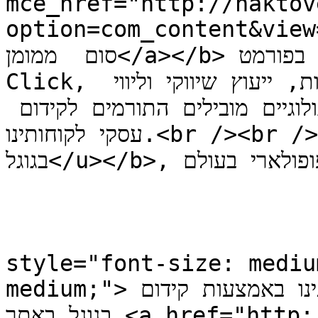
mce_href="http://haktov
option=com_content&view=
סום  ממומן</a></b> בגוגל ובמנועי חיפוש אחרים בפורמט Pay Per 
Click, רכישת מדיה, קמפיינים, קידום מכירות, ייעוץ שיווקי וליווי 
עסקי. בנוסף, אנו מפתחים כלים טכנולוגיים מובילים התורמים לקידום 
עסקי לקוחותינו.<br /><br />לב ההתמחות שלנו הינו <b><u>פרסום 
בגוגל</u></b>, מנוע החיפוש הפופולארי בעולם.               
                       
style="font-size: mediu
medium;">אתם מוזמנים לראות את מיקומי לקוחותינו באמצעות קידום 
בגוגל באתר <a href="http://adactive.co.il/service" 