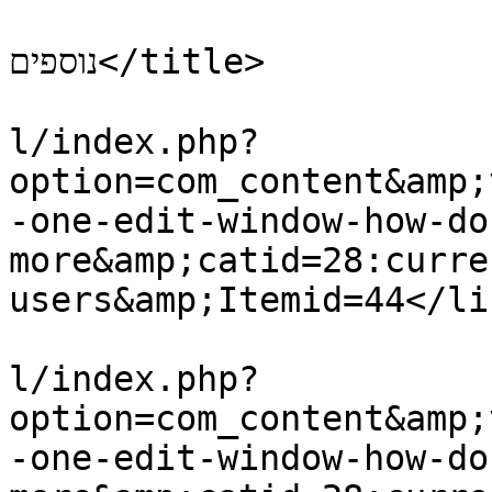
			<title>שירותי אינטרנט
נוספים</title>

			<link>http://haktovet.co
l/index.php?
option=com_content&amp;
-one-edit-window-how-do
more&amp;catid=28:curre
users&amp;Itemid=44</lin
			<guid>http://haktovet.co
l/index.php?
option=com_content&amp;
-one-edit-window-how-do