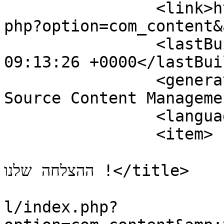
		<link>http://haktovet.co.il/index.
php?option=com_content&
		<lastBuildDate>Fri, 07 Aug 2026 
09:13:26 +0000</lastBui
		<generator>Joomla! 1.5 - Open 
Source Content Manageme
		<language>he-il</language>

		<item>

			<title>רסום בגוגל - זה סוד
ההצלחה שלנו !</title>

			<link>http://haktovet.co
l/index.php?