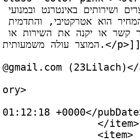
הגולשים של היום מחפשים מוצרים ושירותים באינטרנט ובמנועי 
החיפוש. אם יש לכם פתרון עבורם, המחיר הוא אטרקטיבי, והתדמית 
שלכם משכנעת, הסיכוי שהמחפש ייצור קשר או יקנה את השירות או 
המוצר עולה משמעותית.</p>]]></description>

			<author>5csK_itamar.netw
@gmail.com (23Lilach)</
			<category>frontpage</cat
ory>

			<pubDate>Mon, 11 Aug 200
01:12:18 +0000</pubDate>
		</item>

		<item>
