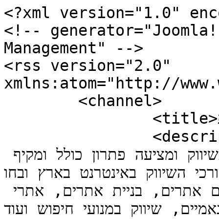
<?xml version="1.0" enc
<!-- generator="Joomla!
Management" -->

<rss version="2.0" 
xmlns:atom="http://www.
	<channel>

		<title>דף הבית</title>

		<description>הכתובת פרסום ושיווק הינה 
חברת פרסום באינטרנט, המתמחה בשיווק ומציעה פתרון כולל ומקיף 
לכל צורכי השיווק באינטרנט בארץ ובחו&amp;quot;בגוגל
וקידום מותגים ושירותים באינטרנט, קידום אתרים, בניית אתרים, אתרי 
תוכן דינאמיים, שיווק במנועי חיפוש ועוד.</des