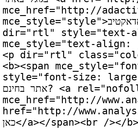
mce_href="http://adacti
mce_style="style">אדאקטיב</a></span></p><p 
dir="rtl" style="text-a
mce_style="text-align: 
<p dir="rtl" class="col
<b><span mce_style="fon
style="font-size: large;">חדש! מעוניין לקבל ניתוח
אתר בחינם? <a rel="nofollow" 
mce_href="http://www.an
href="http://www.analysis
כאן</a></span><br /></b></p>]]></description>

			<author>5csK_itamar.netw