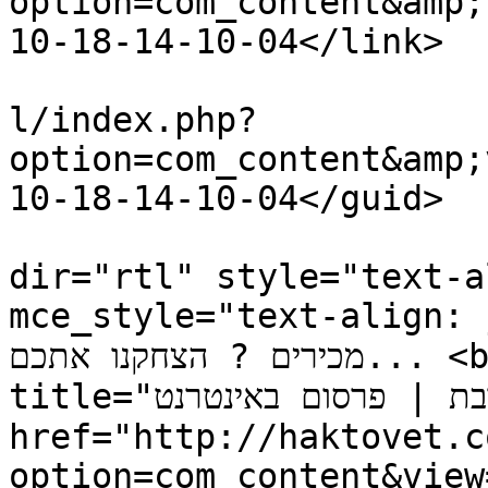
option=com_content&amp;
10-18-14-10-04</link>

			<guid>http://haktovet.co
l/index.php?
option=com_content&amp;
10-18-14-10-04</guid>

			<description><![CDATA[<p
dir="rtl" style="text-a
mce_style="text-align: justify"><b
מכירים ? הצחקנו אתכם... <br /><br /><b><a 
title="הכתובת | פרסום באינטרנט " 
href="http://haktovet.c
option=com_content&view