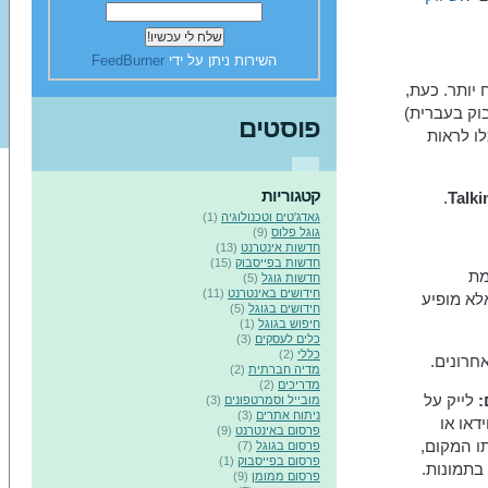
השירות ניתן על ידי
FeedBurner
 יותר. כעת,
בוק בעברית)
פוסטים
ו לראות
קטגוריות
.
Talki
גאדג'טים וטכנולוגיה
(1)
גוגל פלוס
(9)
חדשות אינטרנט
(13)
חדשות בפייסבוק
(15)
ל רמת
חדשות גוגל
(5)
חידושים באינטרנט
(11)
לא מופיע
חידושים בגוגל
(5)
חיפוש בגוגל
(1)
כלים לעסקים
(3)
כללי
(2)
חרונים.
מדיה חברתית
(2)
מדריכים
(2)
לייק על
מובייל וסמרטפונים
(3)
ניתוח אתרים
(3)
דאו או
פרסום באינטרנט
(9)
תו המקום,
פרסום בגוגל
(7)
פרסום בפייסבוק
(1)
בתמונות.
פרסום ממומן
(9)