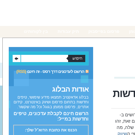
מן
פרסום בפייסבוק
תיק עבודות
בין לקוחותינו
הרשם לעדכונים דרך רסס - זה חינם
(RSS)
אודות הבלוג
בבלוג אדאקטיב תמצאו מידע שימושי, טיפים
וחדשות בתחום פרסום ושיווק באינטרנט, קידום
אתרים, פרסום ממומן בגוגל וכל מה שקשור.
הרשם חינם לקבלת עדכונים, טיפים
ושים ב-
וחדשות במייל:
ם זאת, זהו
 שלה, מה
הכנס את כתובת הדוא"ל שלך:
י ה
שיווק