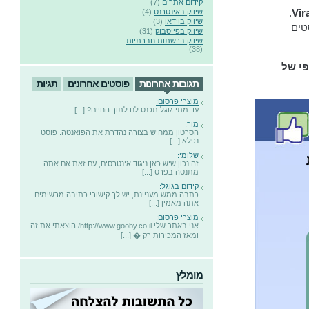
קידום אתרים
(7)
.
Vir
שיווק באינטרנט
(4)
שיווק בוידאו
(3)
וסטים
שיווק בפייסבוק
(31)
שיווק ברשתות חברתיות
(38)
פי של
תגובות אחרונות
פוסטים אחרונים
תגיות
מוצרי פרסום:
עד מתי גוגל תכנס לנו לתוך החיים? [...]
מור:
הסרטון ממחיש בצורה נהדרת את הפואנטה. פוסט
נפלא [...]
שלומי:
זה נכון שיש כאן ניגוד אינטרסים, עם זאת אם אתה
מתנסה בפרס [...]
קידום בגוגל:
כתבה ממש מעניינת, יש לך קישורי כתיבה מרשימים.
אתה מאמין [...]
מוצרי פרסום:
אני באתר שלי http://www.gooby.co.il/ הוצאתי את זה
ומאז המכירות רק � [...]
מומלץ