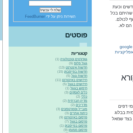
לפני כמה חודשים וכעת
שהיתם בכל
השירות ניתן על ידי
FeedBurner
ף לכולם.
הם לא.
פוסטים
google 
פליקציות
קטגוריות
גאדג'טים וטכנולוגיה
(1)
גוגל פלוס
(9)
חדשות אינטרנט
(13)
חדשות בפייסבוק
(15)
ורא
חדשות גוגל
(5)
חידושים באינטרנט
(11)
חידושים בגוגל
(5)
חיפוש בגוגל
(1)
כלים לעסקים
(3)
כללי
(2)
מדיה חברתית
(2)
מדריכים
(2)
מי דפים
מובייל וסמרטפונים
(3)
מית בבלוג
ניתוח אתרים
(3)
פרסום באינטרנט
(9)
 בצד שמאל
פרסום בגוגל
(7)
פרסום בפייסבוק
(1)
פרסום ממומן
(9)