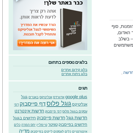
זמנות, סוף
 האדום,
 – בשלב
למשתמשים
בלוגים נוספים בתחום
בלוג קידום אתרים
חדשה
,
בלוג ניתוח אתרים
תגים
google plus
גוגל
אדוורדס
אנליטיקס
באנרים
גוגל פלוס
דף פייסבוק
אנליטיקס
דפי
חדשות אינטרנט
עסקים בגוגל פלוס
דפי פייסבוק
חדשות גוגל
חדשות פייסבוק
חידושים בגוגל
חידושים בפייסבוק
טוויטר
טיימליין
יחס המרה
כלים
מדיה
אינטרנטיים
כלים לעסקים
לייקים בפייסבוק