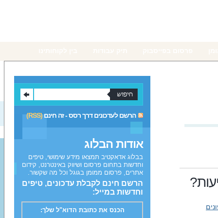
מן
פרסום בפייסבוק
תיק עבודות
בין לקוחותינו
הרשם לעדכונים דרך רסס - זה חינם
(RSS)
אודות הבלוג
בבלוג אדאקטיב תמצאו מידע שימושי, טיפים
וחדשות בתחום פרסום ושיווק באינטרנט, קידום
אתרים, פרסום ממומן בגוגל וכל מה שקשור.
עות?
הרשם חינם לקבלת עדכונים, טיפים
וחדשות במייל:
נים
הכנס את כתובת הדוא"ל שלך: