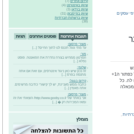
קידום אתרים
(7)
שיווק באינטרנט
(4)
שיווק בוידאו
(3)
פי עסקים
שיווק בפייסבוק
(31)
שיווק ברשתות חברתיות
(38)
תגובות אחרונות
פוסטים אחרונים
תגיות
ר
מוצרי פרסום:
עד מתי גוגל תכנס לנו לתוך החיים? [...]
מור:
הסרטון ממחיש בצורה נהדרת את הפואנטה. פוסט
נפלא [...]
ש
שלומי:
זה נכון שיש כאן ניגוד אינטרסים, עם זאת אם אתה
והתרגשות. כתבתי גם על השינוי הצפוי בתוצאות חיפוש עקב השקה של כפתור ה1+
מתנסה בפרס [...]
לה. כל
קידום בגוגל:
כתבה ממש מעניינת, יש לך קישורי כתיבה מרשימים.
 מכאלה
אתה מאמין [...]
מוצרי פרסום:
אני באתר שלי http://www.gooby.co.il/ הוצאתי את זה
ומאז המכירות רק � [...]
רתיות
,
מומלץ