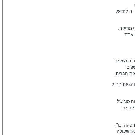
ייה לחדש,
 מפיקי מוזיקה,
 אסתי
בר במעצמה
משים
ות הברית.
 והצעת החוק
ה סוג של
ים גם
פקה וכו'),
הצליח לחסום את האתר הורדות.נט. עקב ההצלחה ואולי גם בגלל SOPA שעולה