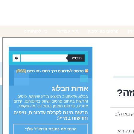
מן
פרסום בפייסבוק
תיק עבודות
בין לקוחותינו
הרשם לעדכונים דרך רסס - זה חינם
(RSS)
אודות הבלוג
בבלוג אדאקטיב תמצאו מידע שימושי, טיפים
וחדשות בתחום פרסום ושיווק באינטרנט, קידום
אתרים, פרסום ממומן בגוגל וכל מה שקשור.
הרשם חינם לקבלת עדכונים, טיפים
Stop , היא הצעת חוק בארה"ב
וחדשות במייל:
הכנס את כתובת הדוא"ל שלך:
רתה היא