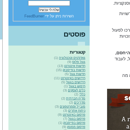
סנקציות.
שויות
השירות ניתן על ידי
FeedBurner
כו לפעול
פוסטים
כויות
קטגוריות
יחסם,
גאדג'טים וטכנולוגיה
(1)
 לעבוד
גוגל פלוס
(9)
חדשות אינטרנט
(13)
חדשות בפייסבוק
(15)
חדשות גוגל
(5)
 מה
חידושים באינטרנט
(11)
חידושים בגוגל
(5)
חיפוש בגוגל
(1)
כלים לעסקים
(3)
כללי
(2)
מדיה חברתית
(2)
מדריכים
(2)
מובייל וסמרטפונים
(3)
ניתוח אתרים
(3)
פרסום באינטרנט
(9)
פרסום בגוגל
(7)
פרסום בפייסבוק
(1)
פרסום ממומן
(9)