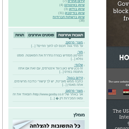
קידום אתרים
(7)
שיווק באינטרנט
(4)
שיווק בוידאו
(3)
שיווק בפייסבוק
(31)
שיווק ברשתות חברתיות
(38)
תגובות אחרונות
פוסטים אחרונים
תגיות
מוצרי פרסום:
עד מתי גוגל תכנס לנו לתוך החיים? [...]
מור:
הסרטון ממחיש בצורה נהדרת את הפואנטה. פוסט
נפלא [...]
שלומי:
זה נכון שיש כאן ניגוד אינטרסים, עם זאת אם אתה
מתנסה בפרס [...]
קידום בגוגל:
כתבה ממש מעניינת, יש לך קישורי כתיבה מרשימים.
אתה מאמין [...]
מוצרי פרסום:
אני באתר שלי http://www.gooby.co.il/ הוצאתי את זה
ומאז המכירות רק � [...]
מומלץ